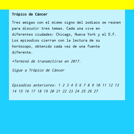
Trópico de Cáncer
Tres amigas con el mismo signo del zodiaco se reúnen
para discutir tres temas. Cada una vive en
diferentes ciudades: Chicago, Nueva York y el D.F.
Los episodios cierran con la lectura de su
horóscopo, obtenido cada vez de una fuente
diferente.
*Terminó de transmitirse en 2017.
Sigue a
Trópico de Cáncer
Episodios anteriores:
1
2
3
4
5
6
7
8
9
10
11
12
13
14
15
16
17
18
19
20
21 22 23 24 25
26
27